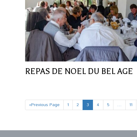
REPAS DE NOEL DU BEL AGE
«Previous Page
1
2
3
4
5
…
11