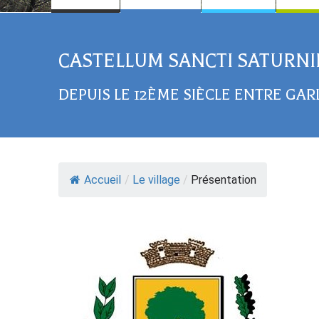
CASTELLUM SANCTI SATURNI
DEPUIS LE 12ÈME SIÈCLE ENTRE GAR
Accueil
/
Le village
/
Présentation