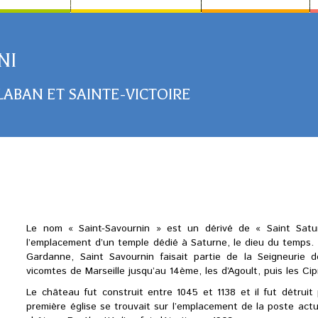
NI
LABAN ET SAINTE-VICTOIRE
Le nom « Saint-Savournin » est un dérivé de « Saint Saturni
l’emplacement d’un temple dédié à Saturne, le dieu du temps. S
Gardanne, Saint Savournin faisait partie de la Seigneurie d
vicomtes de Marseille jusqu’au 14ème, les d’Agoult, puis les C
Le château fut construit entre 1045 et 1138 et il fut détruit
première église se trouvait sur l’emplacement de la poste ac