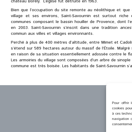
château Borély. L’église fut détruite en 1963.
Bien que l’occupation du site remonte au néolithique et que 
village et ses environs, Saint-Savournin est surtout riche
communes composant le bassin houiller de Provence, dont l’ex
en 2003. Saint-Savournin s’inscrit dans une tradition ances
commun aux villes et villages environnants.
Perché à plus de 400 mètres d’altitude, entre Mimet et Cadol
s’étend sur 589 hectares autour du massif de l’Étoile. Malgré 
en raison de sa situation essentiellement adossée contre le f
Les armoiries du village sont composées d’un arbre de sinople 
commune est très boisée. Les habitants de Saint-Savournin s’ap
Pour offrir 
cookies pour
à ces techno
navigation o
consentement