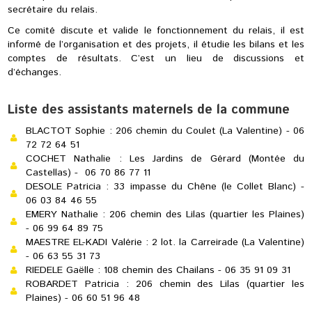
secrétaire du relais.
Ce comité discute et valide le fonctionnement du relais, il est
informé de l’organisation et des projets, il étudie les bilans et les
comptes de résultats. C’est un lieu de discussions et
d’échanges.
Liste des assistants maternels de la commune
BLACTOT Sophie : 206 chemin du Coulet (La Valentine) - 06
72 72 64 51
COCHET Nathalie : Les Jardins de Gérard (Montée du
Castellas) - 06 70 86 77 11
DESOLE Patricia : 33 impasse du Chêne (le Collet Blanc) -
06 03 84 46 55
EMERY Nathalie : 206 chemin des Lilas (quartier les Plaines)
- 06 99 64 89 75
MAESTRE EL-KADI Valérie : 2 lot. la Carreirade (La Valentine)
- 06 63 55 31 73
RIEDELE Gaëlle : 108 chemin des Chailans - 06 35 91 09 31
ROBARDET Patricia : 206 chemin des Lilas (quartier les
Plaines) - 06 60 51 96 48