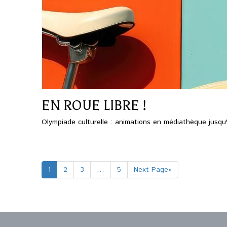
EN ROUE LIBRE !
Olympiade culturelle : animations en médiathèque jusq
1
2
3
…
5
Next Page»