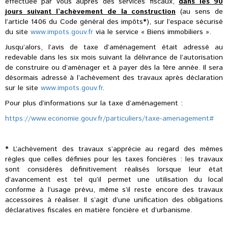
effectuée par vous auprès des services fiscaux,
dans les 90
jours suivant l’achèvement de la construction
(au sens de
l’article 1406 du Code général des impôts
*
), sur l’espace sécurisé
du site
www.impots.gouv.fr
via le service « Biens immobiliers ».
Jusqu’alors, l’avis de taxe d’aménagement était adressé au
redevable dans les six mois suivant la délivrance de l’autorisation
de construire ou d’aménager et à payer dès la 1ère année. Il sera
désormais adressé à l’achèvement des travaux après déclaration
sur le site
www.impots.gouv.fr
.
Pour plus d’informations sur la taxe d’aménagement :
https://www.economie.gouv.fr/particuliers/taxe-amenagement#
*
L’achèvement des travaux s’apprécie au regard des mêmes
règles que celles définies pour les taxes foncières : les travaux
sont considérés définitivement réalisés lorsque leur état
d’avancement est tel qu’il permet une utilisation du local
conforme à l’usage prévu, même s’il reste encore des travaux
accessoires à réaliser. Il s’agit d’une unification des obligations
déclaratives fiscales en matière foncière et d’urbanisme.