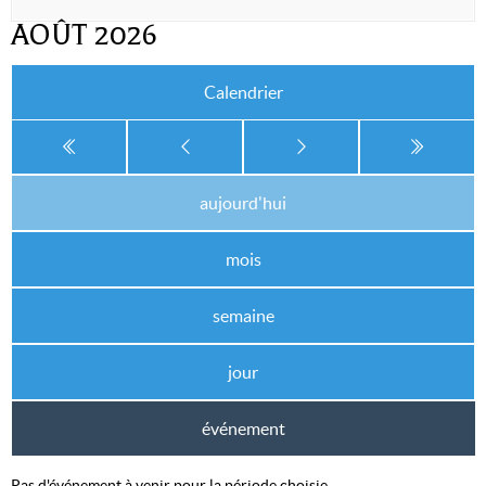
AOÛT 2026
Calendrier
aujourd'hui
mois
semaine
jour
événement
Pas d'événement à venir pour la période choisie