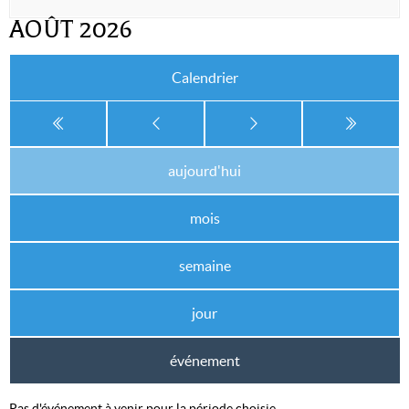
AOÛT 2026
Calendrier
aujourd'hui
mois
semaine
jour
événement
Pas d'événement à venir pour la période choisie