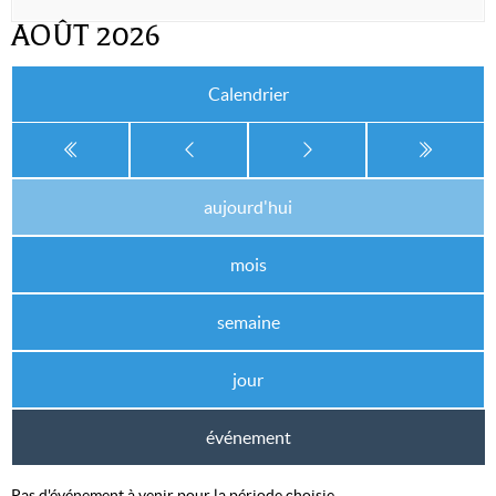
AOÛT 2026
Calendrier
aujourd'hui
mois
semaine
jour
événement
Pas d'événement à venir pour la période choisie