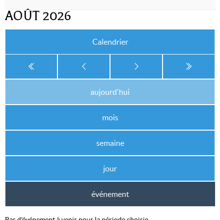
AOÛT 2026
Calendrier
aujourd'hui
mois
semaine
jour
événement
Pas d'événement à venir pour la période choisie