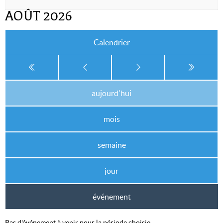
AOÛT 2026
Calendrier
aujourd'hui
mois
semaine
jour
événement
Pas d'événement à venir pour la période choisie