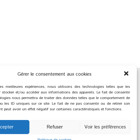
Gérer le consentement aux cookies
les meilleures expériences, nous utilisons des technologies telles que les
 stocker et/ou accéder aux informations des appareils. Le fait de consentir
logies nous permettra de traiter des données telles que le comportement de
u les ID uniques sur ce site. Le fait de ne pas consentir ou de retirer son
 peut avoir un effet négatif sur certaines caractéristiques et fonctions.
cepter
Refuser
Voir les préférences
®
2023
Saint-Savournin
réation et réalisation :
Zeugma Web Agency
Politique de cookies