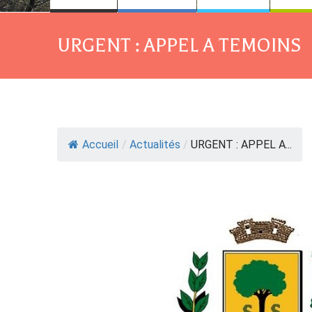
URGENT : APPEL A TEMOINS
Accueil
/
Actualités
/
URGENT : APPEL A...