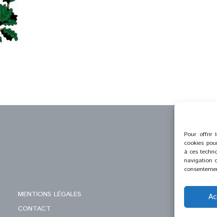
Pour offrir 
cookies pour
à ces techno
navigation o
consentement
MENTIONS LÉGALES
Ac
CONTACT
C