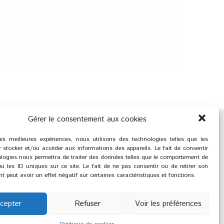
Gérer le consentement aux cookies
les meilleures expériences, nous utilisons des technologies telles que les
 stocker et/ou accéder aux informations des appareils. Le fait de consentir
logies nous permettra de traiter des données telles que le comportement de
u les ID uniques sur ce site. Le fait de ne pas consentir ou de retirer son
 peut avoir un effet négatif sur certaines caractéristiques et fonctions.
cepter
Refuser
Voir les préférences
®
2023
Saint-Savournin
réation et réalisation :
Zeugma Web Agency