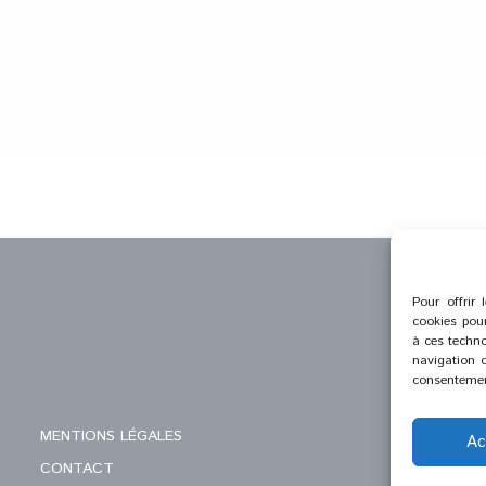
Pour offrir 
cookies pour
à ces techno
navigation o
consentement
MENTIONS LÉGALES
Ac
CONTACT
C