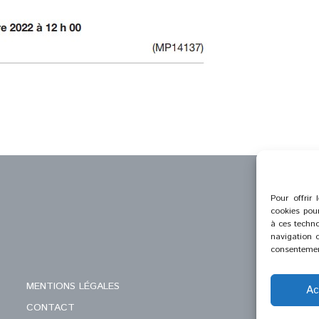
Pour offrir 
cookies pour
à ces techno
navigation o
consentement
MENTIONS LÉGALES
Ac
CONTACT
C