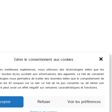
Gérer le consentement aux cookies
les meilleures expériences, nous utilisons des technologies telles que les
 stocker et/ou accéder aux informations des appareils. Le fait de consentir
logies nous permettra de traiter des données telles que le comportement de
u les ID uniques sur ce site. Le fait de ne pas consentir ou de retirer son
 peut avoir un effet négatif sur certaines caractéristiques et fonctions.
cepter
Refuser
Voir les préférences
®
2023
Saint-Savournin
réation et réalisation :
Zeugma Web Agency