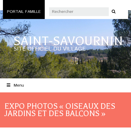
PORTAIL FAMILLE
SAINT-SAVOURNIN
SITE OFFICIEL DU VILLAGE
Menu
EXPO PHOTOS « OISEAUX DES
JARDINS ET DES BALCONS »