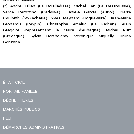
soirée conviviale.
(*) André Jullien (La Bouilladisse), Michel Lan (La Destrousse),
Serge Perottino (Cadolive), Danièle Garcia (Auriol), Pierre
Coulomb (St-Zacharie), Yves Meynard (Roquevaire), Jean-Marie
Léonardis (Peypin), Christophe Amalric (La Barben), Alain
Grégoire (représentant le Maire d’Aubagne), Michel Ruiz
(Gréasque), Sylvia Barthélémy, Véronique Miquelly, Bruno
Genzana.
ÉTAT CIVIL
PORTAIL FAMILLE
DÉCHETTERIES
MARCHÉS PUBLICS
PLUI
DÉMARCHES ADMINISTRATIVES