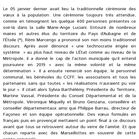
Le 05 janvier dernier avait lieu la traditionnelle cérémonie des
vœux à la population. Une cérémonie toujours très attendue,
comme en témoignent les quelque 400 personnes présentes ce
soir-là dans la salle Marie-Ange Luciani. Entouré de nombreux
maires et autres élus du territoire du Pays d’Aubagne et de
l’Étoile (*), Rémi Marcengo a prononcé son non moins traditionnel
discours. Après avoir dénoncé « une technocratie érigée en
système » au plus haut niveau de L’État comme au niveau de la
Métropole, il a donné le cap de l’action municipale qu’il entend
poursuivre en 2019 « avec la même volonté et la même
détermination ». Il a ensuite remercié son équipe, le personnel
communal, les bénévoles du CCFF, les associations et tous les
partenaires sans qui toutes « les réalisations n’auraient pu voir
le jour ». Il citait alors Sylvia Barthélémy, Présidente du Territoire,
Martine Vassal, Présidente du Conseil Départemental et de la
Métropole, Véronique Miquelly et Bruno Genzana, conseillère et
conseiller départementaux ainsi que Philippe Barrau, directeur de
Façoneo et son équipe opérationnelle. Des vœux formulés en
français puis en provençal mettaient un point final à ce discours
avant que tous se retrouvent autour du verre de l’amitié. Et que
chacun reparte avec des Marseillottes en souvenir de cette