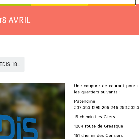
8 AVRIL
IS 18...
Une coupure de courant pour tr
les quartiers suivants :
Patencline : 169.
337.353.1295.206.246.258.302.3
15 chemin Les Gilets
1204 route de Gréasque
161 chemin des Cerisiers